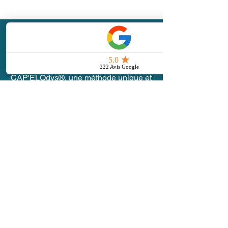
CAP'ELOdys®,
une méthode unique et
alternative de déblocage scolaire créée
par Céline Sauvageot.
Réseau CAP'ELOdys® - Dijon - Côte-d'Or
www.capelodys.com
www.formationcapelodys.fr