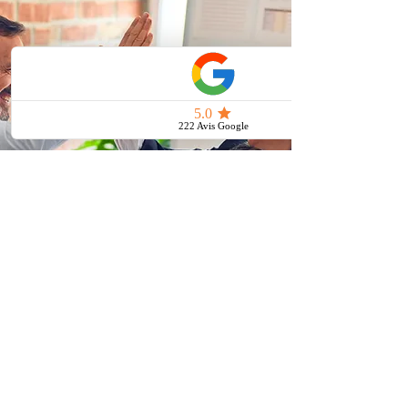
En savoir plus
Entreprises
Aidez vos salariés à développer tout
leur potentiel pour pouvoir évoluer au
sein de votre entreprise.