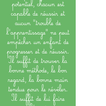
potentiel, chacun est
capable de réussir et
aucun "trouble de
l'apprentissage" ne peut
empêcher un enfant de
progresser et de réussir.
Il suffit de trouver la
bonne méthode, le bon
regard, la bonne main
tendue pour le révéler.
Il suffit de lui faire