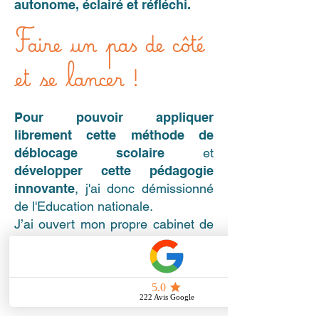
autonome, éclairé et réfléchi.
Faire un pas de côté
et se lancer !
​Pour pouvoir appliquer
librement cette méthode de
déblocage scolaire
et
développer cette pédagogie
innovante
, j'ai donc démissionné
de
l'Education nationale.
J’ai ouvert mon propre cabinet de
déblocage scolaire, un lieu dédié
au langage écrit (lecture, écriture,
orthographe) et à la confiance
retrouvée !